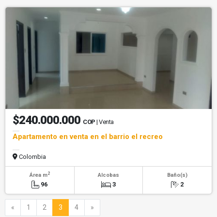
$240.000.000
COP
| Venta
Apartamento en venta en el barrio el recreo
Colombia
2
Área m
Alcobas
Baño(s)
96
3
2
Anterior
Siguiente
«
1
2
3
4
»