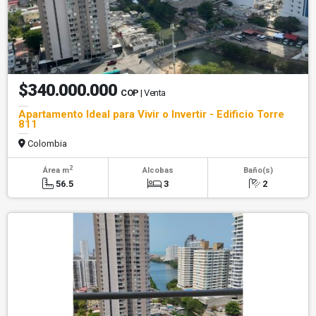
$340.000.000
COP
| Venta
Apartamento Ideal para Vivir o Invertir - Edificio Torre
811
Colombia
2
Área m
Alcobas
Baño(s)
56.5
3
2