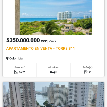
$350.000.000
COP
| Venta
APARTAMENTO EN VENTA - TORRE 811
Colombia
2
Área m
Alcobas
Baño(s)
57.2
3
2