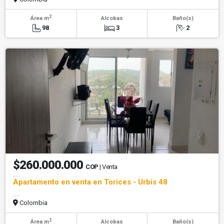
2
Área m
Alcobas
Baño(s)
98
3
2
$260.000.000
COP
| Venta
Apartamento en venta en Torices - Urbis 48
Colombia
2
Área m
Alcobas
Baño(s)