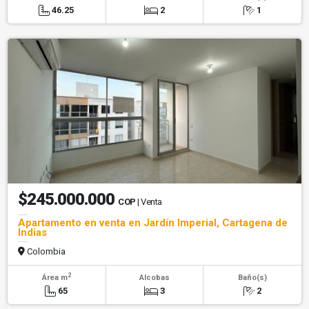
46.25
2
1
$245.000.000
COP
| Venta
Apartamento en venta en Jardín Imperial, Cartagena de
Indias
Colombia
2
Área m
Alcobas
Baño(s)
65
3
2