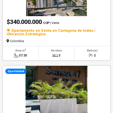
$340.000.000
COP
| Venta
🌟 Apartamento en Venta en Cartagena de Indias |
Ubicación Estratégica
Colombia
2
Área m
Alcobas
Baño(s)
57.35
3
2
Oportunidad