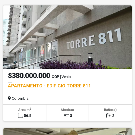
$380.000.000
COP
| Venta
APARTAMENTO - EDIFICIO TORRE 811
Colombia
2
Área m
Alcobas
Baño(s)
56.5
3
2