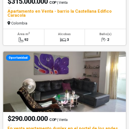
$315.000.000
COP
| Venta
Apartamento en Venta - barrio la Castellana Edifico
Caracola
Colombia
2
Área m
Alcobas
Baño(s)
92
3
2
Oportunidad
$290.000.000
COP
| Venta
En venta apartamento duplex en el portal de los andes