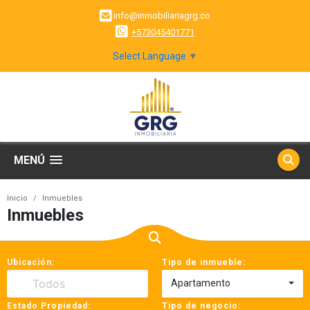
info@inmobiliariagrg.co
+573045401771
Select Language
▼
MENÚ
Inicio
Inmuebles
Inmuebles
Ubicación:
Tipo de inmueble:
Apartamento
Estado Propiedad:
Tipo de negocio: