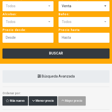
Todos
Venta
Alcobas:
Baños:
Todos
Todos
Precio desde:
Precio hasta:
BUSCAR
Búsqueda Avanzada
Ordenar por:
Más nuevo
Menor precio
Mayor precio