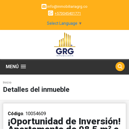
info@inmobiliariagrg.co
+573045401771
Select Language
▼
MENÚ
Inicio
Detalles del inmueble
Código
. 10054609
¡Oportunidad de Inversión!