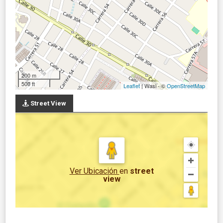
200 m
500 ft
Leaflet
| Wasi - ©
OpenStreetMap
Street View
Ver Ubicación
en
street
view