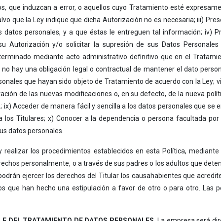
os, que induzcan a error, o aquellos cuyo Tratamiento esté expresament
vo que la Ley indique que dicha Autorización no es necesaria; iii) Pre
 datos personales, y a que éstas le entreguen tal información; iv)
 su Autorización y/o solicitar la supresión de sus Datos Personal
terminado mediante acto administrativo definitivo que en el Tratami
 no hay una obligación legal o contractual de mantener el dato persona
onales que hayan sido objeto de Tratamiento de acuerdo con la Ley; vi
ación de las nuevas modificaciones o, en su defecto, de la nueva polític
s; ix) Acceder de manera fácil y sencilla a los datos personales que se 
a los Titulares; x) Conocer a la dependencia o persona facultada por
sus datos personales.
 realizar los procedimientos establecidos en esta Política, mediant
rechos personalmente, o a través de sus padres o los adultos que dete
drán ejercer los derechos del Titular los causahabientes que acredite
llos que han hecho una estipulación a favor de otro o para otro. Las p
LE DEL TRATAMIENTO DE DATOS PERSONALES.
La empresa será di