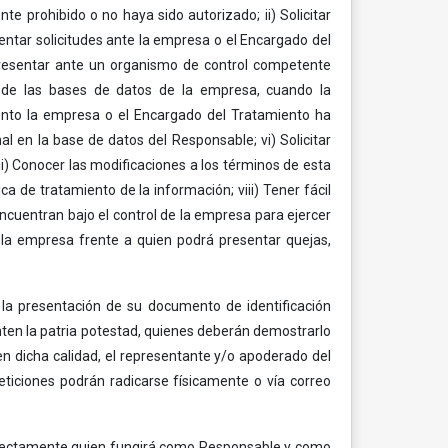
e prohibido o no haya sido autorizado; ii) Solicitar
sentar solicitudes ante la empresa o el Encargado del
 Presentar ante un organismo de control competente
es de las bases de datos de la empresa, cuando la
ento la empresa o el Encargado del Tratamiento ha
l en la base de datos del Responsable; vi) Solicitar
i) Conocer las modificaciones a los términos de esta
a de tratamiento de la información; viii) Tener fácil
encuentran bajo el control de la empresa para ejercer
 la empresa frente a quien podrá presentar quejas,
e la presentación de su documento de identificación
nten la patria potestad, quienes deberán demostrarlo
n dicha calidad, el representante y/o apoderado del
eticiones podrán radicarse físicamente o vía correo
rectamente quien fungirá como Responsable y como