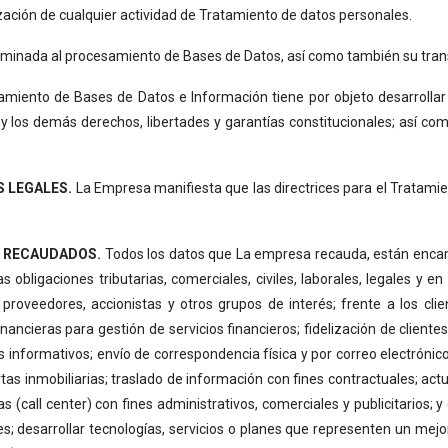
zación de cualquier actividad de Tratamiento de datos personales.
minada al procesamiento de Bases de Datos, así como también su trans
tamiento de Bases de Datos e Información tiene por objeto desarrollar
, y los demás derechos, libertades y garantías constitucionales; así co
S LEGALES.
La Empresa manifiesta que las directrices para el Tratamie
S RECAUDADOS.
Todos los datos que La empresa recauda, están encami
 obligaciones tributarias, comerciales, civiles, laborales, legales y e
proveedores, accionistas y otros grupos de interés; frente a los clien
nancieras para gestión de servicios financieros; fidelización de clientes;
 informativos; envío de correspondencia física y por correo electrónic
as inmobiliarias; traslado de información con fines contractuales; act
 (call center) con fines administrativos, comerciales y publicitarios; 
s; desarrollar tecnologías, servicios o planes que representen un mejor 