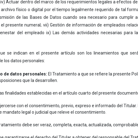
v) Actuar dentro del marco de los requerimientos legales a efectos de v
l archivo físico o digital por el tiempo legalmente requerido de tal f
ransmisión de las Bases de Datos cuando sea necesario para cumplir a
n el presente numeral; vii) Gestión de información de empleados relaci
bienestar del empleado ix) Las demás actividades necesarias para la 
que se indican en el presente artículo son los lineamientos que s
e los datos personales:
to de datos personales:
El Tratamiento a que se refiere la presente Pol
sposiciones que la desarrollen.
s finalidades establecidas en el artículo cuarto del presente document
ercerse con el consentimiento, previo, expreso e informado del Titular
e mandato legal o judicial que releve el consentimiento.
ratamiento debe ser veraz, completa, exacta, actualizada, comprobabl
e garantizarse el derecho del Titular a obtener del responsable del Tr