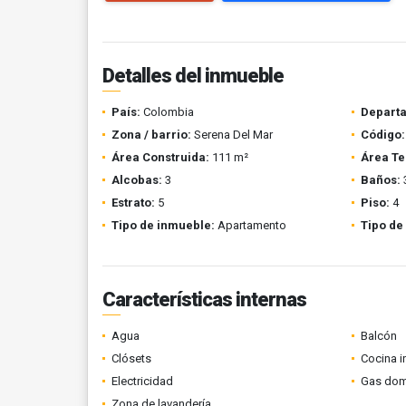
Detalles del inmueble
País:
Colombia
Depart
Zona / barrio:
Serena Del Mar
Código:
Área Construida:
111 m²
Área Te
Alcobas:
3
Baños:
Estrato:
5
Piso:
4
Tipo de inmueble:
Apartamento
Tipo de
Características internas
Agua
Balcón
Clósets
Cocina i
Electricidad
Gas domi
Zona de lavandería