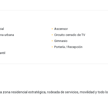
ial
Ascensor
ona urbana
Circuito cerrado de TV
Gimnasio
Portería / Recepción
ntil
 zona residencial estratégica, rodeada de servicios, movilidad y todo l