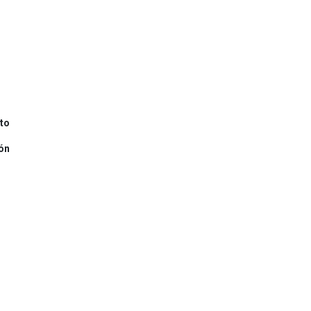
to
ión