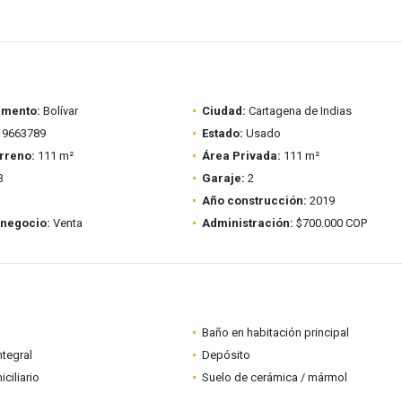
amento:
Bolívar
Ciudad:
Cartagena de Indias
9663789
Estado:
Usado
rreno:
111 m²
Área Privada:
111 m²
3
Garaje:
2
Año construcción:
2019
 negocio:
Venta
Administración:
$700.000 COP
Baño en habitación principal
ntegral
Depósito
ciliario
Suelo de cerámica / mármol