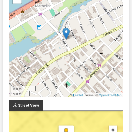
200 m
500 ft
Leaflet
| Wasi - ©
OpenStreetMap
Street View