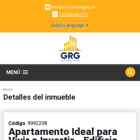
info@inmobiliariagrg.co
+573045401771
Select Language
▼
MENÚ
Inicio
Detalles del inmueble
Código
. 9992208
Apartamento Ideal para