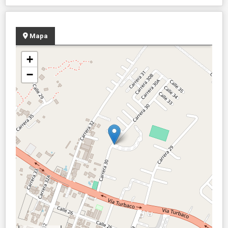
Mapa
+
−