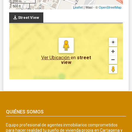
200 m
500 ft
Leaflet
| Wasi - ©
OpenStreetMap
Street View
Ver Ubicación
en
street
view
QUIÉNES SOMOS
Equipo profesional de agentes inmobiliarios comprometidos
para hacer realidad tu sueño de vivienda propia en Cartagena y