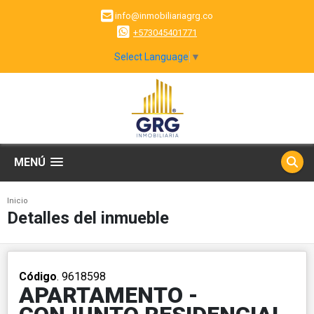
info@inmobiliariagrg.co
+573045401771
Select Language
▼
MENÚ
Inicio
Detalles del inmueble
Código
. 9618598
APARTAMENTO -