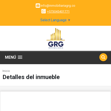
info@inmobiliariagrg.co
+573045401771
Select Language
▼
MENÚ
Inicio
Detalles del inmueble