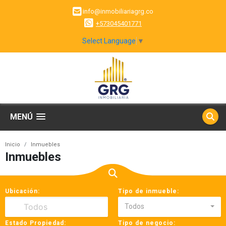
info@inmobiliariagrg.co
+573045401771
Select Language
▼
MENÚ
Inicio
Inmuebles
Inmuebles
Ubicación:
Tipo de inmueble:
Todos
Estado Propiedad:
Tipo de negocio: