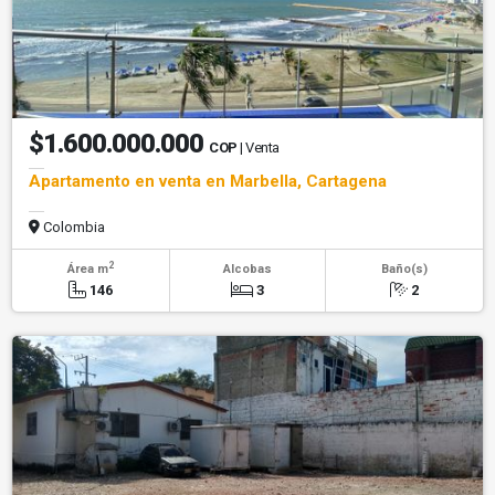
$1.600.000.000
COP
| Venta
Apartamento en venta en Marbella, Cartagena
Colombia
2
Área m
Alcobas
Baño(s)
146
3
2