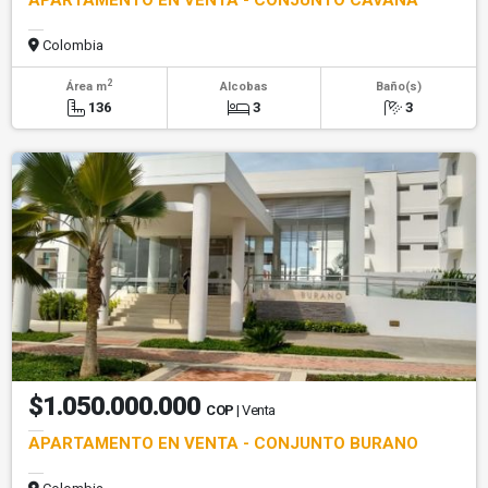
APARTAMENTO EN VENTA - CONJUNTO CAVANA
Colombia
2
Área m
Alcobas
Baño(s)
136
3
3
$1.050.000.000
COP
| Venta
APARTAMENTO EN VENTA - CONJUNTO BURANO