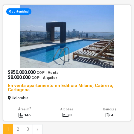
Oportunidad
$950.000.000
COP | Venta
$8.000.000
COP | Alquiler
En venta apartamento en Edificio Milano, Cabrero,
Cartagena
Colombia
2
Área m
Alcobas
Baño(s)
145
3
4
Siguiente
1
2
3
»