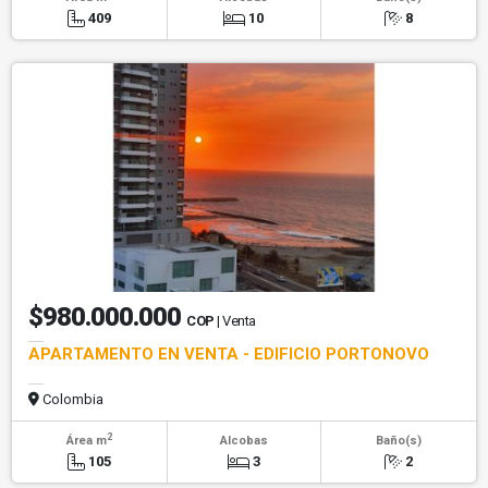
409
10
8
$980.000.000
COP
| Venta
APARTAMENTO EN VENTA - EDIFICIO PORTONOVO
Colombia
2
Área m
Alcobas
Baño(s)
105
3
2