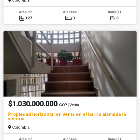
Colombia
2
Área m
Alcobas
Baño(s)
127
3
3
$1.030.000.000
COP
| Venta
Propiedad horizontal en venta en el barrio alameda la
victoria
Colombia
2
Área m
Alcobas
Baño(s)