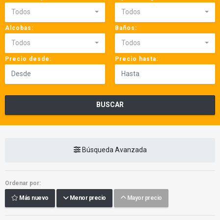
Todos
Todos
Alcobas:
Baños:
Todos
Todos
Precio desde:
Precio hasta:
BUSCAR
Búsqueda Avanzada
Ordenar por:
Más nuevo
Menor precio
Mayor precio