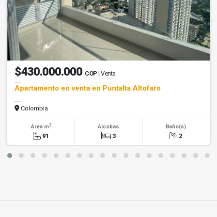
$430.000.000
COP
| Venta
Apartamento en venta en Puntalta Altofaro
Colombia
2
Área m
Alcobas
Baño(s)
91
3
2