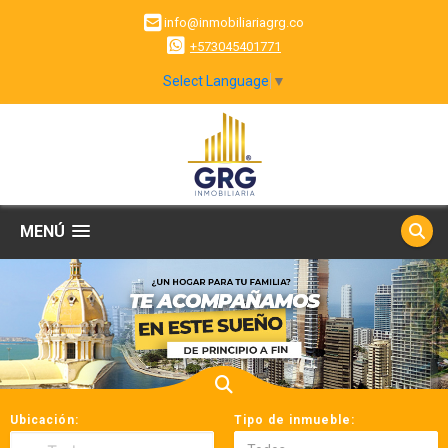
info@inmobiliariagrg.co
+573045401771
Select Language
▼
MENÚ
Ubicación:
Tipo de inmueble: